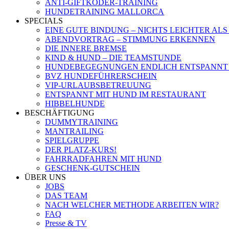
ANTI-GIFTKÖDER-TRAINING
HUNDETRAINING MALLORCA
SPECIALS
EINE GUTE BINDUNG – NICHTS LEICHTER ALS
ABENDVORTRAG – STIMMUNG ERKENNEN
DIE INNERE BREMSE
KIND & HUND – DIE TEAMSTUNDE
HUNDEBEGEGNUNGEN ENDLICH ENTSPANNT
BVZ HUNDEFÜHRERSCHEIN
VIP-URLAUBSBETREUUNG
ENTSPANNT MIT HUND IM RESTAURANT
HIBBELHUNDE
BESCHÄFTIGUNG
DUMMYTRAINING
MANTRAILING
SPIELGRUPPE
DER PLATZ-KURS!
FAHRRADFAHREN MIT HUND
GESCHENK-GUTSCHEIN
ÜBER UNS
JOBS
DAS TEAM
NACH WELCHER METHODE ARBEITEN WIR?
FAQ
Presse & TV