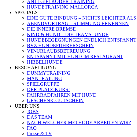
ANTI-GIFTKÖDER-TRAINING
HUNDETRAINING MALLORCA
SPECIALS
EINE GUTE BINDUNG – NICHTS LEICHTER ALS
ABENDVORTRAG – STIMMUNG ERKENNEN
DIE INNERE BREMSE
KIND & HUND – DIE TEAMSTUNDE
HUNDEBEGEGNUNGEN ENDLICH ENTSPANNT
BVZ HUNDEFÜHRERSCHEIN
VIP-URLAUBSBETREUUNG
ENTSPANNT MIT HUND IM RESTAURANT
HIBBELHUNDE
BESCHÄFTIGUNG
DUMMYTRAINING
MANTRAILING
SPIELGRUPPE
DER PLATZ-KURS!
FAHRRADFAHREN MIT HUND
GESCHENK-GUTSCHEIN
ÜBER UNS
JOBS
DAS TEAM
NACH WELCHER METHODE ARBEITEN WIR?
FAQ
Presse & TV