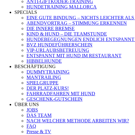
ANTI-GIFTKÖDER-TRAINING
HUNDETRAINING MALLORCA
SPECIALS
EINE GUTE BINDUNG – NICHTS LEICHTER ALS
ABENDVORTRAG – STIMMUNG ERKENNEN
DIE INNERE BREMSE
KIND & HUND – DIE TEAMSTUNDE
HUNDEBEGEGNUNGEN ENDLICH ENTSPANNT
BVZ HUNDEFÜHRERSCHEIN
VIP-URLAUBSBETREUUNG
ENTSPANNT MIT HUND IM RESTAURANT
HIBBELHUNDE
BESCHÄFTIGUNG
DUMMYTRAINING
MANTRAILING
SPIELGRUPPE
DER PLATZ-KURS!
FAHRRADFAHREN MIT HUND
GESCHENK-GUTSCHEIN
ÜBER UNS
JOBS
DAS TEAM
NACH WELCHER METHODE ARBEITEN WIR?
FAQ
Presse & TV