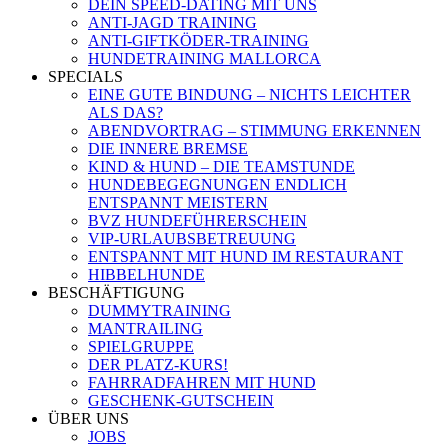
DEIN SPEED-DATING MIT UNS
ANTI-JAGD TRAINING
ANTI-GIFTKÖDER-TRAINING
HUNDETRAINING MALLORCA
SPECIALS
EINE GUTE BINDUNG – NICHTS LEICHTER
ALS DAS?
ABENDVORTRAG – STIMMUNG ERKENNEN
DIE INNERE BREMSE
KIND & HUND – DIE TEAMSTUNDE
HUNDEBEGEGNUNGEN ENDLICH
ENTSPANNT MEISTERN
BVZ HUNDEFÜHRERSCHEIN
VIP-URLAUBSBETREUUNG
ENTSPANNT MIT HUND IM RESTAURANT
HIBBELHUNDE
BESCHÄFTIGUNG
DUMMYTRAINING
MANTRAILING
SPIELGRUPPE
DER PLATZ-KURS!
FAHRRADFAHREN MIT HUND
GESCHENK-GUTSCHEIN
ÜBER UNS
JOBS