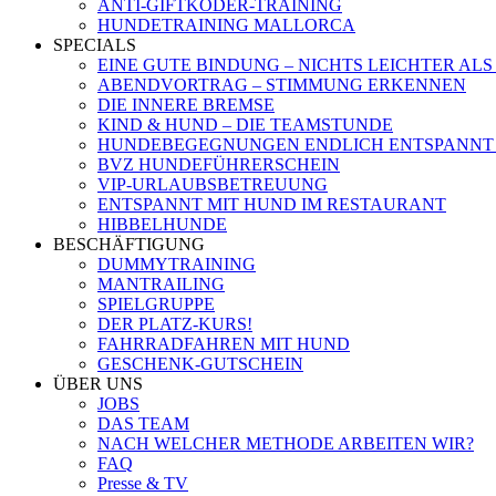
ANTI-GIFTKÖDER-TRAINING
HUNDETRAINING MALLORCA
SPECIALS
EINE GUTE BINDUNG – NICHTS LEICHTER ALS
ABENDVORTRAG – STIMMUNG ERKENNEN
DIE INNERE BREMSE
KIND & HUND – DIE TEAMSTUNDE
HUNDEBEGEGNUNGEN ENDLICH ENTSPANNT
BVZ HUNDEFÜHRERSCHEIN
VIP-URLAUBSBETREUUNG
ENTSPANNT MIT HUND IM RESTAURANT
HIBBELHUNDE
BESCHÄFTIGUNG
DUMMYTRAINING
MANTRAILING
SPIELGRUPPE
DER PLATZ-KURS!
FAHRRADFAHREN MIT HUND
GESCHENK-GUTSCHEIN
ÜBER UNS
JOBS
DAS TEAM
NACH WELCHER METHODE ARBEITEN WIR?
FAQ
Presse & TV