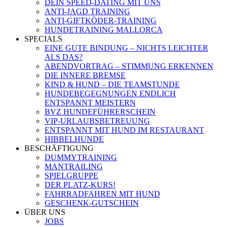
DEIN SPEED-DATING MIT UNS
ANTI-JAGD TRAINING
ANTI-GIFTKÖDER-TRAINING
HUNDETRAINING MALLORCA
SPECIALS
EINE GUTE BINDUNG – NICHTS LEICHTER
ALS DAS?
ABENDVORTRAG – STIMMUNG ERKENNEN
DIE INNERE BREMSE
KIND & HUND – DIE TEAMSTUNDE
HUNDEBEGEGNUNGEN ENDLICH
ENTSPANNT MEISTERN
BVZ HUNDEFÜHRERSCHEIN
VIP-URLAUBSBETREUUNG
ENTSPANNT MIT HUND IM RESTAURANT
HIBBELHUNDE
BESCHÄFTIGUNG
DUMMYTRAINING
MANTRAILING
SPIELGRUPPE
DER PLATZ-KURS!
FAHRRADFAHREN MIT HUND
GESCHENK-GUTSCHEIN
ÜBER UNS
JOBS