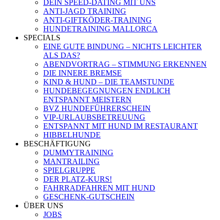
DEIN SPEED-DATING MIT UNS
ANTI-JAGD TRAINING
ANTI-GIFTKÖDER-TRAINING
HUNDETRAINING MALLORCA
SPECIALS
EINE GUTE BINDUNG – NICHTS LEICHTER
ALS DAS?
ABENDVORTRAG – STIMMUNG ERKENNEN
DIE INNERE BREMSE
KIND & HUND – DIE TEAMSTUNDE
HUNDEBEGEGNUNGEN ENDLICH
ENTSPANNT MEISTERN
BVZ HUNDEFÜHRERSCHEIN
VIP-URLAUBSBETREUUNG
ENTSPANNT MIT HUND IM RESTAURANT
HIBBELHUNDE
BESCHÄFTIGUNG
DUMMYTRAINING
MANTRAILING
SPIELGRUPPE
DER PLATZ-KURS!
FAHRRADFAHREN MIT HUND
GESCHENK-GUTSCHEIN
ÜBER UNS
JOBS