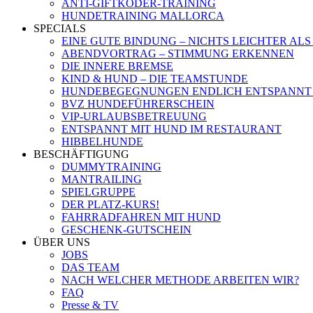
ANTI-GIFTKÖDER-TRAINING
HUNDETRAINING MALLORCA
SPECIALS
EINE GUTE BINDUNG – NICHTS LEICHTER ALS
ABENDVORTRAG – STIMMUNG ERKENNEN
DIE INNERE BREMSE
KIND & HUND – DIE TEAMSTUNDE
HUNDEBEGEGNUNGEN ENDLICH ENTSPANNT
BVZ HUNDEFÜHRERSCHEIN
VIP-URLAUBSBETREUUNG
ENTSPANNT MIT HUND IM RESTAURANT
HIBBELHUNDE
BESCHÄFTIGUNG
DUMMYTRAINING
MANTRAILING
SPIELGRUPPE
DER PLATZ-KURS!
FAHRRADFAHREN MIT HUND
GESCHENK-GUTSCHEIN
ÜBER UNS
JOBS
DAS TEAM
NACH WELCHER METHODE ARBEITEN WIR?
FAQ
Presse & TV