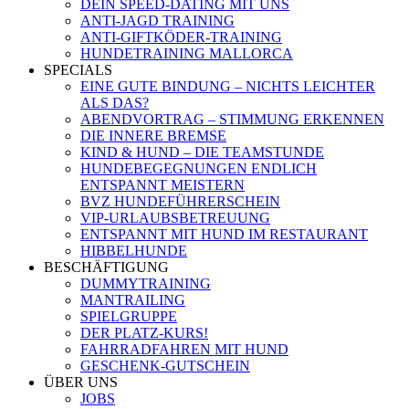
DEIN SPEED-DATING MIT UNS
ANTI-JAGD TRAINING
ANTI-GIFTKÖDER-TRAINING
HUNDETRAINING MALLORCA
SPECIALS
EINE GUTE BINDUNG – NICHTS LEICHTER
ALS DAS?
ABENDVORTRAG – STIMMUNG ERKENNEN
DIE INNERE BREMSE
KIND & HUND – DIE TEAMSTUNDE
HUNDEBEGEGNUNGEN ENDLICH
ENTSPANNT MEISTERN
BVZ HUNDEFÜHRERSCHEIN
VIP-URLAUBSBETREUUNG
ENTSPANNT MIT HUND IM RESTAURANT
HIBBELHUNDE
BESCHÄFTIGUNG
DUMMYTRAINING
MANTRAILING
SPIELGRUPPE
DER PLATZ-KURS!
FAHRRADFAHREN MIT HUND
GESCHENK-GUTSCHEIN
ÜBER UNS
JOBS