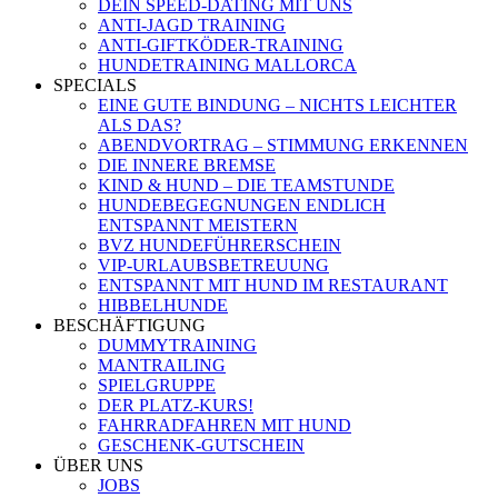
DEIN SPEED-DATING MIT UNS
ANTI-JAGD TRAINING
ANTI-GIFTKÖDER-TRAINING
HUNDETRAINING MALLORCA
SPECIALS
EINE GUTE BINDUNG – NICHTS LEICHTER
ALS DAS?
ABENDVORTRAG – STIMMUNG ERKENNEN
DIE INNERE BREMSE
KIND & HUND – DIE TEAMSTUNDE
HUNDEBEGEGNUNGEN ENDLICH
ENTSPANNT MEISTERN
BVZ HUNDEFÜHRERSCHEIN
VIP-URLAUBSBETREUUNG
ENTSPANNT MIT HUND IM RESTAURANT
HIBBELHUNDE
BESCHÄFTIGUNG
DUMMYTRAINING
MANTRAILING
SPIELGRUPPE
DER PLATZ-KURS!
FAHRRADFAHREN MIT HUND
GESCHENK-GUTSCHEIN
ÜBER UNS
JOBS