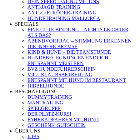
DEIN SPEED-DATING MIT UNS
ANTI-JAGD TRAINING
ANTI-GIFTKÖDER-TRAINING
HUNDETRAINING MALLORCA
SPECIALS
EINE GUTE BINDUNG – NICHTS LEICHTER
ALS DAS?
ABENDVORTRAG – STIMMUNG ERKENNEN
DIE INNERE BREMSE
KIND & HUND – DIE TEAMSTUNDE
HUNDEBEGEGNUNGEN ENDLICH
ENTSPANNT MEISTERN
BVZ HUNDEFÜHRERSCHEIN
VIP-URLAUBSBETREUUNG
ENTSPANNT MIT HUND IM RESTAURANT
HIBBELHUNDE
BESCHÄFTIGUNG
DUMMYTRAINING
MANTRAILING
SPIELGRUPPE
DER PLATZ-KURS!
FAHRRADFAHREN MIT HUND
GESCHENK-GUTSCHEIN
ÜBER UNS
JOBS