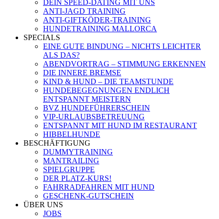
DEIN SPEED-DATING MIT UNS
ANTI-JAGD TRAINING
ANTI-GIFTKÖDER-TRAINING
HUNDETRAINING MALLORCA
SPECIALS
EINE GUTE BINDUNG – NICHTS LEICHTER
ALS DAS?
ABENDVORTRAG – STIMMUNG ERKENNEN
DIE INNERE BREMSE
KIND & HUND – DIE TEAMSTUNDE
HUNDEBEGEGNUNGEN ENDLICH
ENTSPANNT MEISTERN
BVZ HUNDEFÜHRERSCHEIN
VIP-URLAUBSBETREUUNG
ENTSPANNT MIT HUND IM RESTAURANT
HIBBELHUNDE
BESCHÄFTIGUNG
DUMMYTRAINING
MANTRAILING
SPIELGRUPPE
DER PLATZ-KURS!
FAHRRADFAHREN MIT HUND
GESCHENK-GUTSCHEIN
ÜBER UNS
JOBS