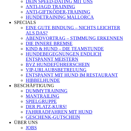
DEIN SPEED-DATING MIT UNS
ANTI-JAGD TRAINING
ANTI-GIFTKÖDER-TRAINING
HUNDETRAINING MALLORCA
SPECIALS
EINE GUTE BINDUNG – NICHTS LEICHTER
ALS DAS?
ABENDVORTRAG – STIMMUNG ERKENNEN
DIE INNERE BREMSE
KIND & HUND – DIE TEAMSTUNDE
HUNDEBEGEGNUNGEN ENDLICH
ENTSPANNT MEISTERN
BVZ HUNDEFÜHRERSCHEIN
VIP-URLAUBSBETREUUNG
ENTSPANNT MIT HUND IM RESTAURANT
HIBBELHUNDE
BESCHÄFTIGUNG
DUMMYTRAINING
MANTRAILING
SPIELGRUPPE
DER PLATZ-KURS!
FAHRRADFAHREN MIT HUND
GESCHENK-GUTSCHEIN
ÜBER UNS
JOBS