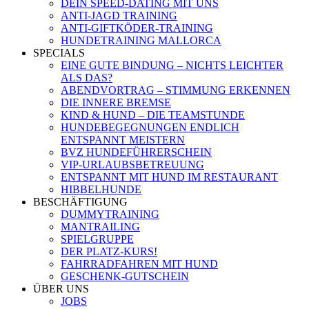
DEIN SPEED-DATING MIT UNS
ANTI-JAGD TRAINING
ANTI-GIFTKÖDER-TRAINING
HUNDETRAINING MALLORCA
SPECIALS
EINE GUTE BINDUNG – NICHTS LEICHTER
ALS DAS?
ABENDVORTRAG – STIMMUNG ERKENNEN
DIE INNERE BREMSE
KIND & HUND – DIE TEAMSTUNDE
HUNDEBEGEGNUNGEN ENDLICH
ENTSPANNT MEISTERN
BVZ HUNDEFÜHRERSCHEIN
VIP-URLAUBSBETREUUNG
ENTSPANNT MIT HUND IM RESTAURANT
HIBBELHUNDE
BESCHÄFTIGUNG
DUMMYTRAINING
MANTRAILING
SPIELGRUPPE
DER PLATZ-KURS!
FAHRRADFAHREN MIT HUND
GESCHENK-GUTSCHEIN
ÜBER UNS
JOBS