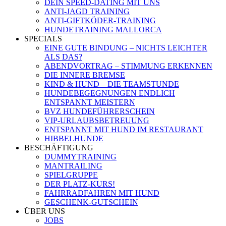
DEIN SPEED-DATING MIT UNS
ANTI-JAGD TRAINING
ANTI-GIFTKÖDER-TRAINING
HUNDETRAINING MALLORCA
SPECIALS
EINE GUTE BINDUNG – NICHTS LEICHTER
ALS DAS?
ABENDVORTRAG – STIMMUNG ERKENNEN
DIE INNERE BREMSE
KIND & HUND – DIE TEAMSTUNDE
HUNDEBEGEGNUNGEN ENDLICH
ENTSPANNT MEISTERN
BVZ HUNDEFÜHRERSCHEIN
VIP-URLAUBSBETREUUNG
ENTSPANNT MIT HUND IM RESTAURANT
HIBBELHUNDE
BESCHÄFTIGUNG
DUMMYTRAINING
MANTRAILING
SPIELGRUPPE
DER PLATZ-KURS!
FAHRRADFAHREN MIT HUND
GESCHENK-GUTSCHEIN
ÜBER UNS
JOBS